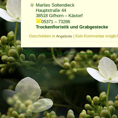
Marlies Soltendieck
Hauptstraße 44
38518 Gifhorn – Kästorf
05371 – 73286
Trockenfloristik und Grabgestecke
Geschrieben in
|
Kein Kommentar möglic
Angebote
Landfrauen Gifhorn und Umgebung
© 2026 Alle Re