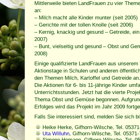
Mittlerweile bieten LandFrauen zu vier Them
an:
– Milch macht alle Kinder munter (seit 2005)
– Gerichte mit der tollen Knolle (seit 2006)
– Kernig, knackig und gesund – Getreide, ei
2007)
– Bunt, vielseitig und gesund – Obst und Gem
2008)
Einige qualifizierte LandFrauen aus unserem 
Aktionstage in Schulen und anderen öffentlic
den Themen Milch, Kartoffel und Getreide an
Die Aktionen für 6- bis 11-jährige Kinder um
Unterrichtsstunden. Jetzt hat die vierte Pro
Thema Obst und Gemüse begonnen. Aufgrund
Erfolges wird das Projekt im Jahr 2009 fortge
Falls Sie interessiert sind, melden Sie sich bi
Heike Herke, Gifhorn-Wilsche, Tel. 0537
Uta Willuhn
, Gifhorn-Wilsche, Tel. 05371
Simone Homann, Gifhorn-Wilsche, Tel. 0