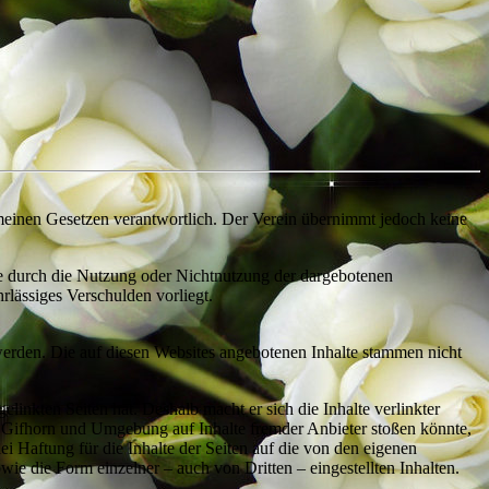
gemeinen Gesetzen verantwortlich. Der Verein übernimmt jedoch keine
e durch die Nutzung oder Nichtnutzung der dargebotenen
rlässiges Verschulden vorliegt.
werden. Die auf diesen Websites angebotenen Inhalte stammen nicht
linkten Seiten hat. Deshalb macht er sich die Inhalte verlinkter
in Gifhorn und Umgebung auf Inhalte fremder Anbieter stoßen könnte,
Haftung für die Inhalte der Seiten auf die von den eigenen
ie die Form einzelner – auch von Dritten – eingestellten Inhalten.