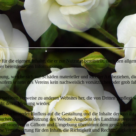
ür die eigenen Inhalte, die er zur Nutzung bereitstellt, nach den all
er bereitgestellten Informationen.
, welche sich auf Schäden materieller und ideeller Art beziehen, di
ofern seitens des Vereins kein nachweislich vorsätzliches oder grob fah
tpräsenz Verweise zu anderen Websites her, die von Dritten gepflegt 
ht deren Meinung wieder.
r keinerlei Einfluss auf die Gestaltung und die Inhalte der von ihr ge
r Besucher durch die Nutzung des Website-Angebots des Landfrauenvere
andFrauenverein Gifhorn und Umgebung übernimmt dem gemäß keinerlei 
ne Verantwortung für den Inhalt, die Richtigkeit und Rechtmäßigkeit sow