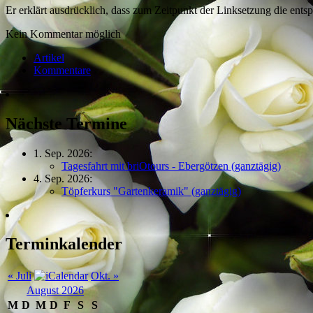
Er erklärt ausdrücklich, dass zum Zeitpunkt der Linksetzung die entsp
Kein Kommentar möglich
Artikel
Kommentare
Nächste Termine
1. Sep. 2026:
Tagesfahrt mit briOtours - Ebergötzen (ganztägig)
4. Sep. 2026:
Töpferkurs "Gartenkeramik" (ganztägig)
Terminkalender
« Juli
Okt. »
August 2026
M
D
M
D
F
S
S