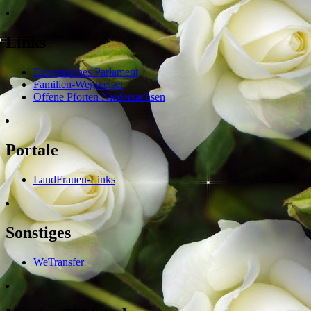
Links
Europäisches Parlament
Familien-Wegweiser
Offene Pforten Niedersachsen
Portale
LandFrauen-Links
Sonstiges
WeTransfer