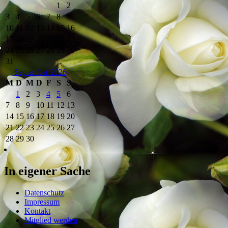
1
2
3
4
5
6
7
8
9
10
11
12
13
14
15
16
17
18
19
20
21
22
23
24
25
26
27
28
29
30
31
September 2026
M
D
M
D
F
S
S
1
2
3
4
5
6
7
8
9
10
11
12
13
14
15
16
17
18
19
20
21
22
23
24
25
26
27
28
29
30
In eigener Sache
Datenschutz
Impressum
Kontakt
Mitglied werden