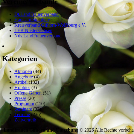
Vereine/Verbände
Dt.LandFrauenverband
Haus am Steinberg
Kreisverband Gifhorn-Wolfsburg e.V.
LEB Niedersachsen
Nds.LandFrauenverband
Kategorien
Aktionen
(44)
Angebote
(4)
Artikel
(132)
Hobbies
(3)
Offene Gärten
(51)
Presse
(20)
Programm
(110)
Seminare
(33)
Termine
(236)
Zeitvertreib
(13)
Landfrauen Gifhorn und Umgebung
© 2026 Alle Rechte vorbehal