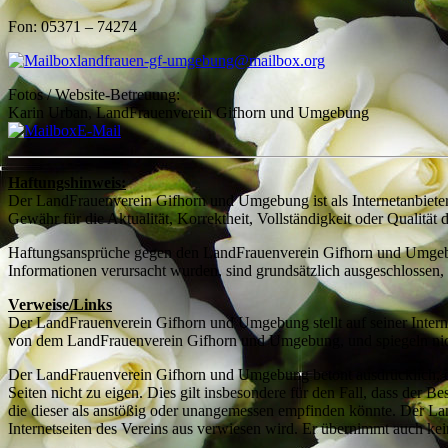
Fon: 05371 – 74274
landfrauen-gf-umgebung@mailbox.org
Fotos / Website-Betreuung:
Karin Urban, LandFrauenverein Gifhorn und Umgebung
E-Mail
Haftungshinweis:
Der LandFrauenverein Gifhorn und Umgebung ist als Internetanbieter f
Gewähr für die Aktualität, Korrektheit, Vollständigkeit oder Qualität d
Haftungsansprüche gegen den LandFrauenverein Gifhorn und Umgebung
Informationen verursacht wurden, sind grundsätzlich ausgeschlossen, s
Verweise/Links
Der LandFrauenverein Gifhorn und Umgebung stellt auf seiner Interne
von dem LandFrauenverein Gifhorn und Umgebung, und spiegeln nic
Der LandFrauenverein Gifhorn und Umgebung betont ausdrücklich, dass e
Seiten nicht zu eigen. Dies gilt insbesondere für den Fall, dass de
die dieser als anstößig oder unangemessen empfinden könnte. Der L
Internetseiten des Vereins aus verwiesen wird. Er übernimmt auch kei