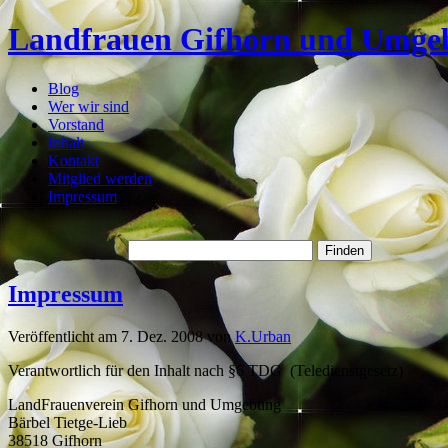
Landfrauen Gifhorn und Umge
Blog
Wer wir sind
Vorstand
Inhalt
Kontakt
Mitglied werden
Impressum
Impressum
Veröffentlicht am 7. Dez. 2008 von
K.Urban
Verantwortlich für den Inhalt nach §6 TDG (Teledienstgesetz)
LandFrauenverein Gifhorn und Umgebung
Bärbel Tietge-Lieb
38518 Gifhorn