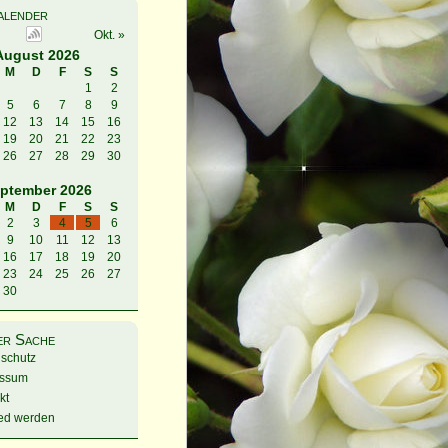
alender
Okt. »
August 2026
M
D
F
S
S
1
2
5
6
7
8
9
12
13
14
15
16
19
20
21
22
23
26
27
28
29
30
ptember 2026
M
D
F
S
S
2
3
4
5
6
9
10
11
12
13
16
17
18
19
20
23
24
25
26
27
30
ner Sache
schutz
essum
kt
ied werden