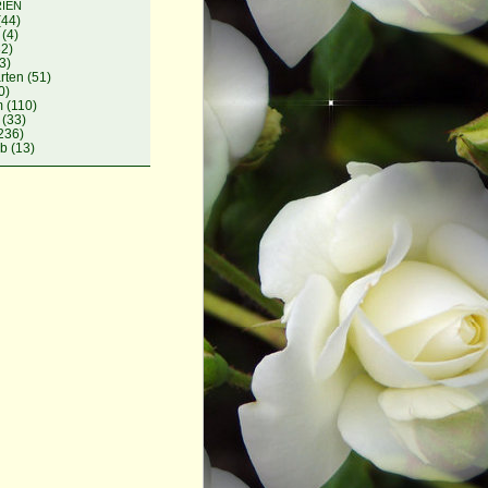
ien
(44)
(4)
2)
3)
rten
(51)
0)
m
(110)
(33)
236)
ib
(13)