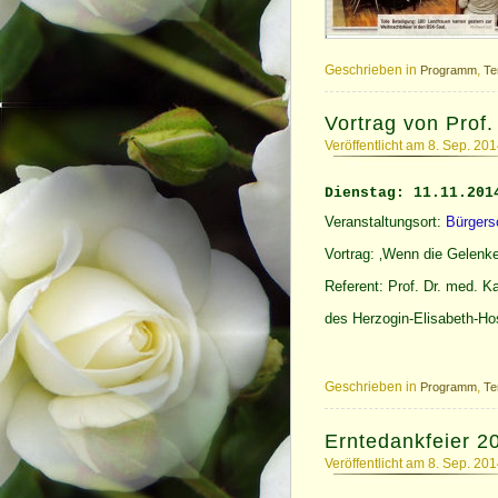
Geschrieben in
,
Programm
Te
Vortrag von Prof.
Veröffentlicht am 8. Sep. 20
Dienstag: 11.11.201
Veranstaltungsort:
Bürgers
Vortrag: ‚Wenn die Gelenk
Referent: Prof. Dr. med. Ka
des Herzogin-Elisabeth-Ho
Geschrieben in
,
Programm
Te
Erntedankfeier 2
Veröffentlicht am 8. Sep. 20