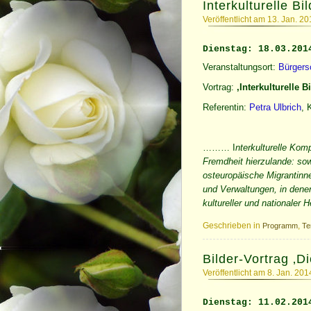
Interkulturelle B
Veröffentlicht am 13. Jan. 2
Dienstag: 18.03.201
Veranstaltungsort:
Bürgers
Vortrag:
‚Interkulturelle 
Referentin:
Petra Ulbrich
, 
……… I
nterkulturelle Kom
Fremdheit hierzulande: sow
osteuropäische Migrantinne
und Verwaltungen, in denen
kultureller und nationaler
Geschrieben in
,
Programm
Te
Bilder-Vortrag ‚
Veröffentlicht am 8. Jan. 20
Dienstag: 11.02.201