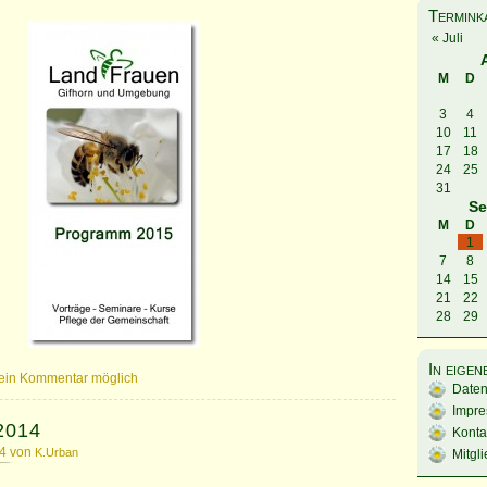
Termink
« Juli
M
D
3
4
10
11
17
18
24
25
31
Se
M
D
1
7
8
14
15
21
22
28
29
In eige
ein Kommentar möglich
Daten
Impr
2014
Konta
14 von
K.Urban
Mitgl