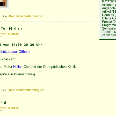
Kategor
Aktionen
Angebote
Artikel
(13
Hobbies
(
|
Kein Kommentar möglich
rmine
Offene Gä
Presse
(2
Program
 Dr. Heller
Seminare
Termine
(
14 von
K.Urban
Zeitvertre
4 von 18:00-20:30 Uhr
chützensaal Gifhorn
e knacken‘
rl-Dieter
Heller
, Chefarzt der Orthopädischen Klinik
spitals in Braunschweig
|
Kein Kommentar möglich
rmine
014
14 von
K.Urban