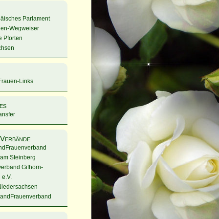
äisches Parlament
ien-Wegweiser
e Pforten
chsen
………………..
rauen-Links
es
nsfer
/Verbände
ndFrauenverband
am Steinberg
verband Gifhorn-
 e.V.
Niedersachsen
LandFrauenverband