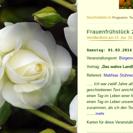
Geschrieben in
,
Programm
Te
Frauenfrühstück 
Veröffentlicht am 23. Jan. 2
Samstag: 01.03.2014
Veranstaltungsort:
Bürgers
Vortrag:
‚Das wahre Landl
Referent:
Matthias Stührwo
…..
Ich war zwölf Jahre al
geschriebenen Text anricht
einen Tag im Leben einer f
einen Tag im Leben unsere
zusammen, als ich den Text
…….
mehr
Karten für diese Veranstalt
………………………………