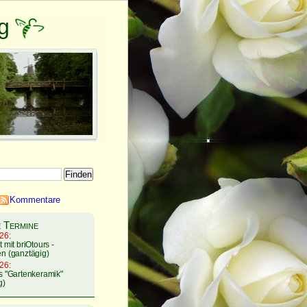
g
Kommentare
 Termine
26:
 mit briOtours -
n (ganztägig)
26:
s "Gartenkeramik"
g)