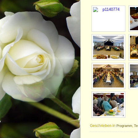
Geschrieben in
,
Programm
Te