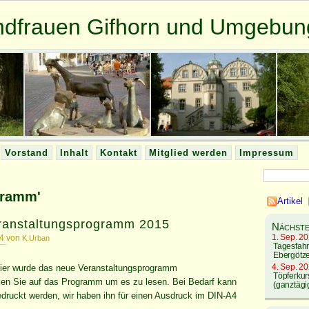
ndfrauen Gifhorn und Umgebun
Vorstand
Inhalt
Kontakt
Mitglied werden
Impressum
gramm'
Artikel
eranstaltungsprogramm 2015
Nächste
1. Sep. 20
14 von
K.Urban
Tagesfahrt
Ebergötze
4. Sep. 20
eier wurde das neue Veranstaltungsprogramm
Töpferkur
en Sie auf das Programm um es zu lesen. Bei Bedarf kann
(ganztägi
edruckt werden, wir haben ihn für einen Ausdruck im DIN-A4