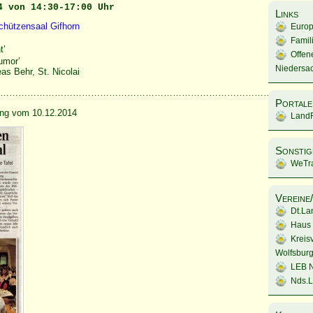
4 von 14:30-17:00 Uhr
Links
chützensaal Gifhorn
Europ
Famil
t’
Offen
umor’
Niedersa
as Behr, St. Nicolai
……………………………………………………………………………………………
Portale
tung vom 10.12.2014
LandF
Sonstig
WeTra
Vereine
Dt.La
Haus 
Kreis
Wolfsburg
LEB 
Nds.