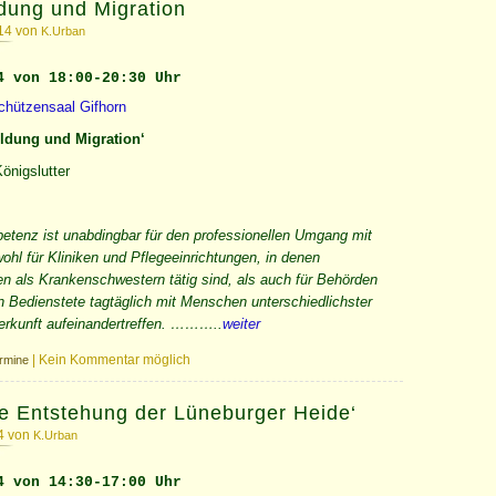
ildung und Migration
014 von
K.Urban
4 von 18:00-20:30 Uhr
chützensaal Gifhorn
Bildung und Migration‘
Königslutter
petenz ist unabdingbar für den professionellen Umgang mit
ohl für Kliniken und Pflegeeinrichtungen, in denen
n als Krankenschwestern tätig sind, als auch für Behörden
 Bedienstete tagtäglich mit Menschen unterschiedlichster
 Herkunft aufeinandertreffen. ………..
weiter
|
Kein Kommentar möglich
rmine
Die Entstehung der Lüneburger Heide‘
14 von
K.Urban
4 von 14:30-17:00 Uhr