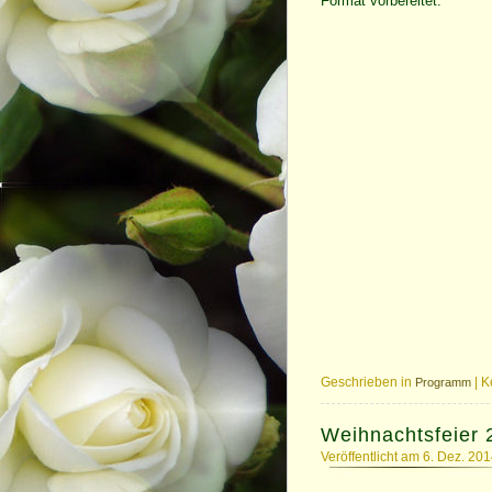
Format vorbereitet.
Geschrieben in
|
K
Programm
Weihnachtsfeier 
Veröffentlicht am 6. Dez. 20