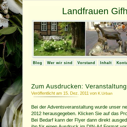
Landfrauen Gi
Blog
Wer wir sind
Vorstand
Inhalt
Kont
Zum Ausdrucken: Veranstaltun
Veröffentlicht am 15. Dez. 2011 von
K.Urban
Bei der Adventsveranstaltung wurde unser 
2012 herausgegeben. Klicken Sie auf das P
Bei Bedarf kann der Flyer dann direkt ausge
ihn für einen Ausdruck im DIN-A4 Format vorb