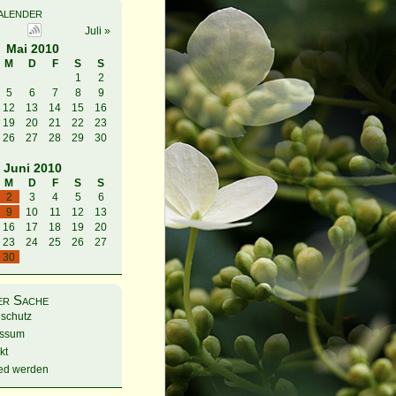
alender
Juli »
Mai 2010
M
D
F
S
S
1
2
5
6
7
8
9
12
13
14
15
16
19
20
21
22
23
26
27
28
29
30
Juni 2010
M
D
F
S
S
2
3
4
5
6
9
10
11
12
13
16
17
18
19
20
23
24
25
26
27
30
ner Sache
schutz
essum
kt
ied werden