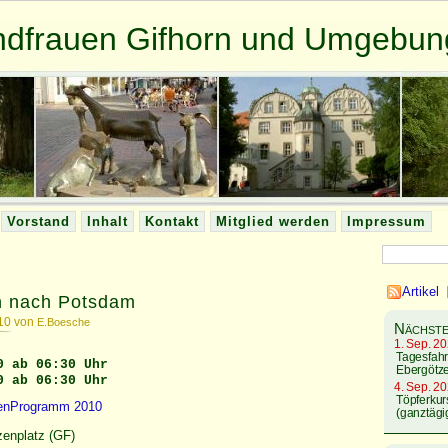
ndfrauen Gifhorn und Umgebun
Vorstand
Inhalt
Kontakt
Mitglied werden
Impressum
Artikel
n nach Potsdam
010 von
E.Boesche
Nächste
1. Sep. 20
Tagesfahrt
0 ab 06:30 Uhr
Ebergötze
0 ab 06:30 Uhr
4. Sep. 20
Töpferkur
enProgramm 2010
(ganztägi
zenplatz (GF)