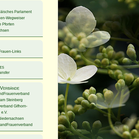
äisches Parlament
ien-Wegweiser
e Pforten
chsen
rauen-Links
es
nsfer
/Verbände
ndFrauenverband
am Steinberg
verband Gifhorn-
 e.V.
Niedersachsen
LandFrauenverband