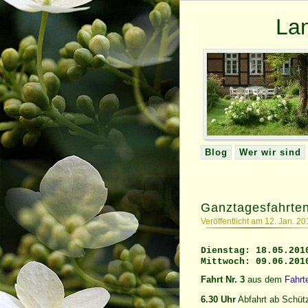
La
Blog
Wer wir sind
Ganztagesfahrte
Veröffentlicht am 12. Jan. 2
Dienstag: 18.05.201
Mittwoch: 09.06.201
Fahrt Nr. 3
aus dem
Fahrt
6.30 Uhr
Abfahrt ab Schüt