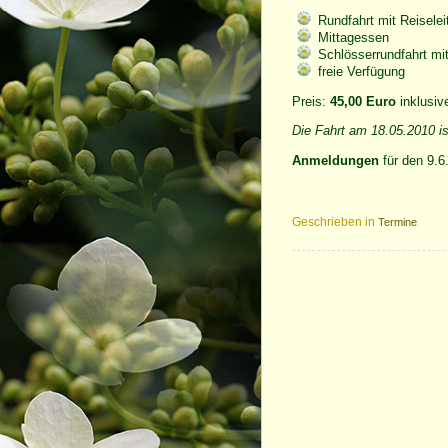
Rundfahrt mit Reisele
Mittagessen
Schlösserrundfahrt mi
freie Verfügung
Preis:
45,00
Euro
inklusiv
Die Fahrt am 18.05.2010 is
Anmeldungen
für den 9.6
Geschrieben in
Termine