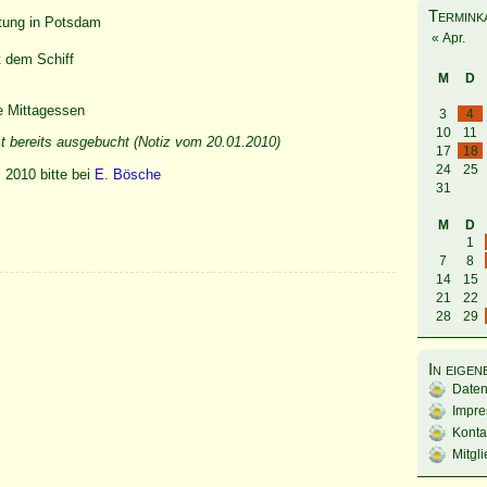
Termink
itung in Potsdam
« Apr.
t dem Schiff
M
D
e Mittagessen
3
4
10
11
t bereits ausgebucht (Notiz vom 20.01.2010)
17
18
24
25
. 2010 bitte bei
E. Bösche
31
M
D
1
7
8
14
15
21
22
28
29
In eige
Daten
Impr
Konta
Mitgl