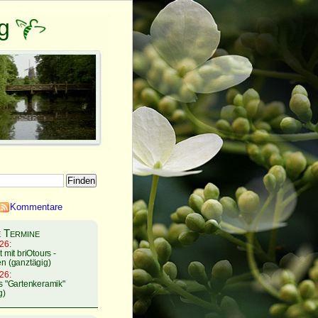
g
Kommentare
 Termine
26:
 mit briOtours -
n (ganztägig)
26:
s "Gartenkeramik"
g)