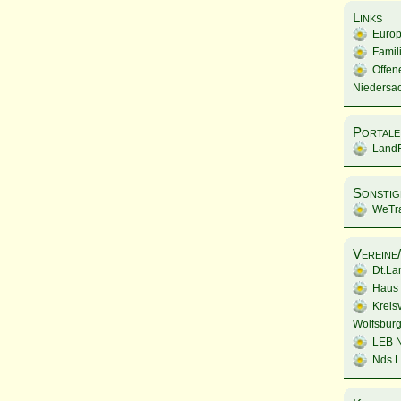
Links
Europ
Famil
Offen
Niedersa
Portale
LandF
Sonstig
WeTra
Vereine
Dt.La
Haus 
Kreis
Wolfsburg
LEB 
Nds.