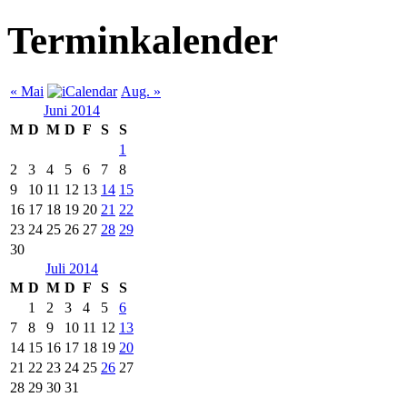
Terminkalender
« Mai
Aug. »
Juni 2014
M
D
M
D
F
S
S
1
2
3
4
5
6
7
8
9
10
11
12
13
14
15
16
17
18
19
20
21
22
23
24
25
26
27
28
29
30
Juli 2014
M
D
M
D
F
S
S
1
2
3
4
5
6
7
8
9
10
11
12
13
14
15
16
17
18
19
20
21
22
23
24
25
26
27
28
29
30
31